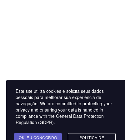
Início
Sobre
Marcar/Inscrever
Serviços
Cont
Este site utiliza cookies e solicita seus dados
pessoais para melhorar sua experiência de
navegação. We are committed to protecting your
privacy and ensuring your data is handled in
Youtube
Instagram
Linkedin
Facebook
compliance with the
General Data Protection
Aviso Legal
Regulation (GDPR)
.
Contato
Termos e Condições
Sobre
OK, EU CONCORDO
POLÍTICA DE