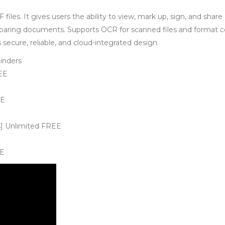
iles. It gives users the ability to view, mark up, sign, and shar
paring documents. Supports OCR for scanned files and format co
 secure, reliable, and cloud-integrated design.
minders
REE
EE
s] Unlimited FREE
EE