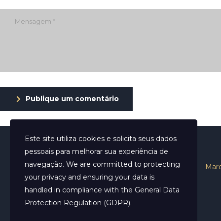
Publique um comentário
Este site utiliza cookies e solicita seus dados
pessoais para melhorar sua experiência de
navegação. We are committed to protecting
Início
Sobre
Marc
your privacy and ensuring your data is
handled in compliance with the
General Data
Protection Regulation (GDPR)
.