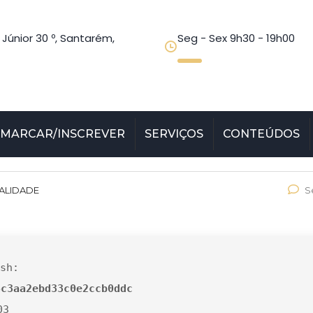
 Júnior 30 º, Santarém,
Seg - Sex 9h30 - 19h00
MARCAR/INSCREVER
SERVIÇOS
CONTEÚDOS
ALIDADE
S
sh:
6c3aa2ebd33c0e2ccb0ddc
03