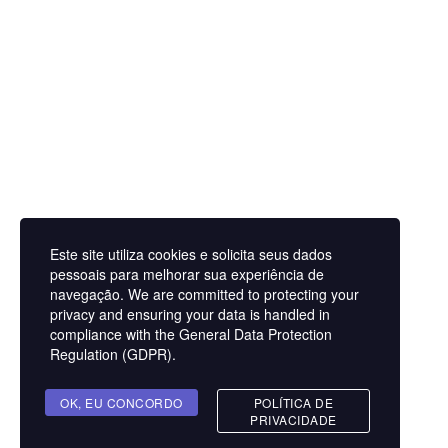
Processo de Transformação
Outros Serviços
Curso Online
Formação especializada
Palestra
Conteúdos
Gratuito
E-book/Ferramentas
Pagos
Livros E-books Pagos
Empresa
Trabalhe Conosco
Contato
Este site utiliza cookies e solicita seus dados
Blog
pessoais para melhorar sua experiência de
Helder Neves. © 2024. Todos os direitos reservados.
navegação. We are committed to protecting your
privacy and ensuring your data is handled in
Youtube
Instagram
Linkedin
Facebook
compliance with the
General Data Protection
Aviso Legal
Regulation (GDPR)
.
Contato
Termos e Condições
Sobre
OK, EU CONCORDO
POLÍTICA DE
PRIVACIDADE
Politicas de Cookies
Marcar Sessão