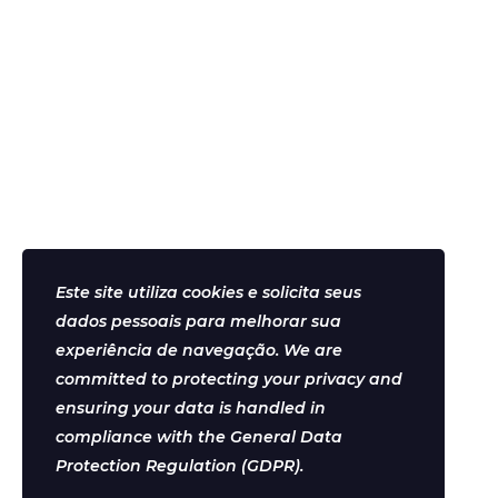
Publique um comentário
Este site utiliza cookies e solicita seus
Helder Neves. © 2024. Todos os direitos reservados.
dados pessoais para melhorar sua
experiência de navegação. We are
committed to protecting your privacy and
ensuring your data is handled in
Aviso Legal
compliance with the
General Data
Contato
Protection Regulation (GDPR)
.
Termos e Condições