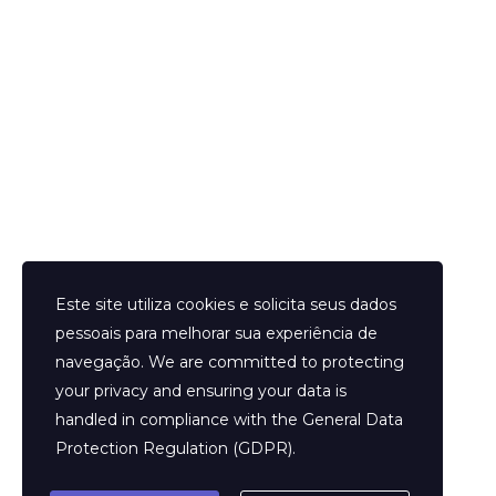
Helder Neves. © 2024. Todos os direitos reservados.
Este site utiliza cookies e solicita seus dados
pessoais para melhorar sua experiência de
navegação. We are committed to protecting
your privacy and ensuring your data is
Aviso Legal
handled in compliance with the
General Data
Contato
Protection Regulation (GDPR)
.
Termos e Condições