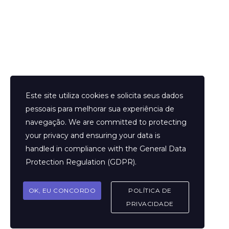
Helder Neves. © 2024. Todos os direitos reservados.
Este site utiliza cookies e solicita seus dados
pessoais para melhorar sua experiência de
navegação. We are committed to protecting
your privacy and ensuring your data is
Aviso Legal
handled in compliance with the
General Data
Contato
Protection Regulation (GDPR)
.
Termos e Condições
Sobre
OK, EU CONCORDO
POLÍTICA DE
Politicas de Cookies
PRIVACIDADE
Marcar Sessão
FAQ