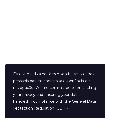
Helder Neves. © 2024. Todos os direitos reservados.
Este site utiliza cookies e solicita seus dados
pessoais para melhorar sua experiência de
navegação. We are committed to protecting
your privacy and ensuring your data is
Aviso Legal
handled in compliance with the
General Data
Contato
Protection Regulation (GDPR)
.
Termos e Condições