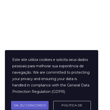
Helder Neves. © 2024. Todos os direitos reservados.
Este site utiliza cookies e solicita seus dados
pessoais para melhorar sua experiência de
navegação. We are committed to protecting
your privacy and ensuring your data is
Aviso Legal
handled in compliance with the
General Data
Contato
Protection Regulation (GDPR)
.
Termos e Condições
Sobre
OK, EU CONCORDO
POLÍTICA DE
Politicas de Cookies