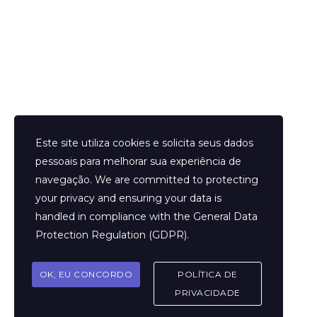
Helder Neves. © 2024. Todos os direitos reservados.
Este site utiliza cookies e solicita seus dados
pessoais para melhorar sua experiência de
navegação. We are committed to protecting
your privacy and ensuring your data is
Aviso Legal
handled in compliance with the
General Data
Contato
Protection Regulation (GDPR)
.
Termos e Condições
Sobre
OK, EU CONCORDO
POLÍTICA DE
Politicas de Cookies
PRIVACIDADE
Marcar Sessão