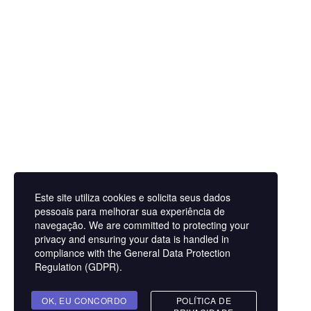
Processo de Transformação
Outros Serviços
Curso Online
Formação especializada
Palestra
Conteúdos
Gratuito
E-book/Ferramentas
Pagos
Livros E-books Pagos
Empresa
Trabalhe Conosco
Contato
Blog
Este site utiliza cookies e solicita seus dados
Helder Neves. © 2024. Todos os direitos reservados.
pessoais para melhorar sua experiência de
navegação. We are committed to protecting your
Youtube
Instagram
Linkedin
Facebook
privacy and ensuring your data is handled in
compliance with the
General Data Protection
Aviso Legal
Regulation (GDPR)
.
Contato
Termos e Condições
Sobre
OK, EU CONCORDO
POLÍTICA DE