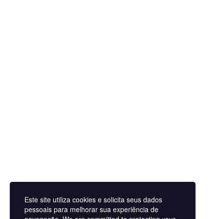
Publique um comentário
Início
Sobre
Marcar/Inscrever
Serviços
Cont
Este site utiliza cookies e solicita seus dados
pessoais para melhorar sua experiência de