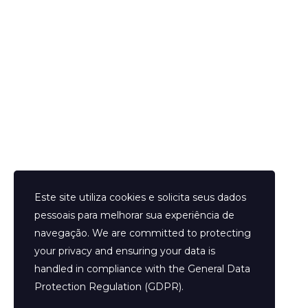
Helder Neves. © 2024. Todos os direitos reservados.
Este site utiliza cookies e solicita seus dados
pessoais para melhorar sua experiência de
navegação. We are committed to protecting
your privacy and ensuring your data is
Aviso Legal
handled in compliance with the
General Data
Contato
Protection Regulation (GDPR)
.
Termos e Condições