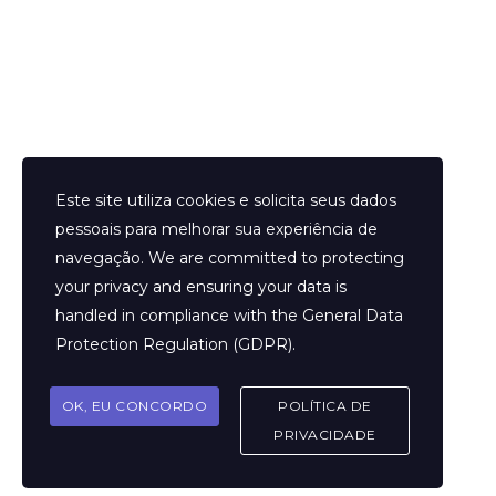
Helder Neves. © 2024. Todos os direitos reservados.
Este site utiliza cookies e solicita seus dados
pessoais para melhorar sua experiência de
navegação. We are committed to protecting
your privacy and ensuring your data is
Aviso Legal
handled in compliance with the
General Data
Contato
Protection Regulation (GDPR)
.
Termos e Condições
Sobre
OK, EU CONCORDO
POLÍTICA DE
Politicas de Cookies
PRIVACIDADE
Marcar Sessão
FAQ