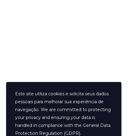
Helder Neves. © 2024. Todos os direitos reservados.
Este site utiliza cookies e solicita seus dados
pessoais para melhorar sua experiência de
navegação. We are committed to protecting
your privacy and ensuring your data is
Aviso Legal
handled in compliance with the
General Data
Contato
Protection Regulation (GDPR)
.