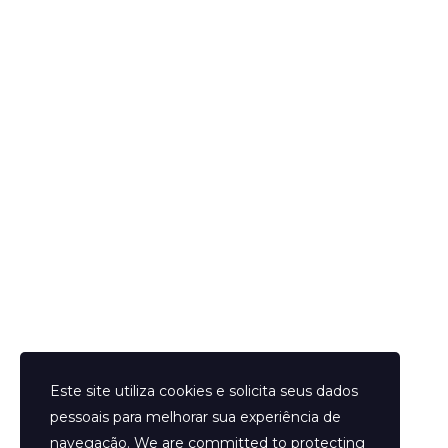
Publique um comentário
Helder Neves. © 2024. Todos os direitos reservados.
Este site utiliza cookies e solicita seus dados
pessoais para melhorar sua experiência de
navegação. We are committed to protecting