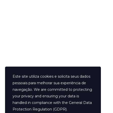
Helder Neves. © 2024. Todos os direitos reservados.
Este site utiliza cookies e solicita seus dados
pessoais para melhorar sua experiência de
navegação. We are committed to protecting
your privacy and ensuring your data is
Aviso Legal
handled in compliance with the
General Data
Contato
Protection Regulation (GDPR)
.