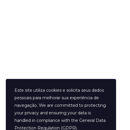
Publique um comentário
Helder Neves. © 2024. Todos os direitos reservados.
Este site utiliza cookies e solicita seus dados
pessoais para melhorar sua experiência de
navegação. We are committed to protecting
your privacy and ensuring your data is
Aviso Legal
handled in compliance with the
General Data
Contato
Protection Regulation (GDPR)
.