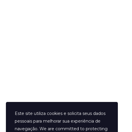
Publique um comentário
Helder Neves. © 2024. Todos os direitos reservados.
Este site utiliza cookies e solicita seus dados
pessoais para melhorar sua experiência de
navegação. We are committed to protecting